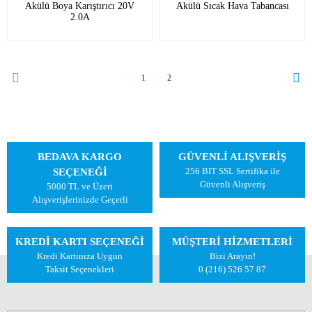
Akülü Boya Karıştırıcı 20V
Akülü Sıcak Hava Tabancası
2.0A
1
2
BEDAVA KARGO
GÜVENLİ ALIŞVERİŞ
256 BIT SSL Sertifika ile
SEÇENEĞİ
Güvenli Alışveriş
5000 TL ve Üzeri
Alışverişlerinizde Geçerli
KREDİ KARTI SEÇENEĞİ
MÜŞTERİ HİZMETLERİ
Kredi Kartınıza Uygun
Bizi Arayın!
Taksit Seçenekleri
0 (216) 526 57 87