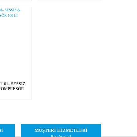
101- SESSİZ
 KOMPRESÖR
0 LT
Ğİ
MÜŞTERİ HİZMETLERİ
Bizi Arayın!