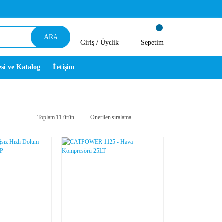
ARA
Giriş /
Üyelik
Sepetim
esi ve Katalog
İletişim
Toplam 11 ürün