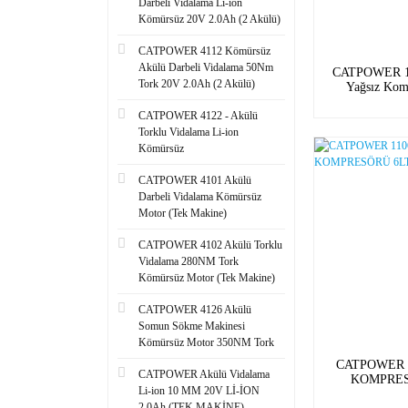
Darbeli Vidalama Li-ion
Kömürsüz 20V 2.0Ah (2 Akülü)
CATPOWER 4112 Kömürsüz
Akülü Darbeli Vidalama 50Nm
CATPOWER 11
Tork 20V 2.0Ah (2 Akülü)
Yağsız Kom
10
CATPOWER 4122 - Akülü
Torklu Vidalama Li-ion
Kömürsüz
CATPOWER 4101 Akülü
Darbeli Vidalama Kömürsüz
Motor (Tek Makine)
CATPOWER 4102 Akülü Torklu
Vidalama 280NM Tork
Kömürsüz Motor (Tek Makine)
CATPOWER 4126 Akülü
Somun Sökme Makinesi
Kömürsüz Motor 350NM Tork
CATPOWER 1
CATPOWER Akülü Vidalama
KOMPRES
Li-ion 10 MM 20V Lİ-İON
2.0Ah (TEK MAKİNE)