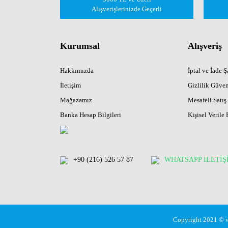
Alışverişlerinizde Geçerli
Kurumsal
Alışveriş
Hakkımızda
İptal ve İade Şa
İletişim
Gizlilik Güven
Mağazamız
Mesafeli Satış
Banka Hesap Bilgileri
Kişisel Verile 
+90 (216) 526 57 87
WHATSAPP İLETİŞ
Copyright 2021 © ww