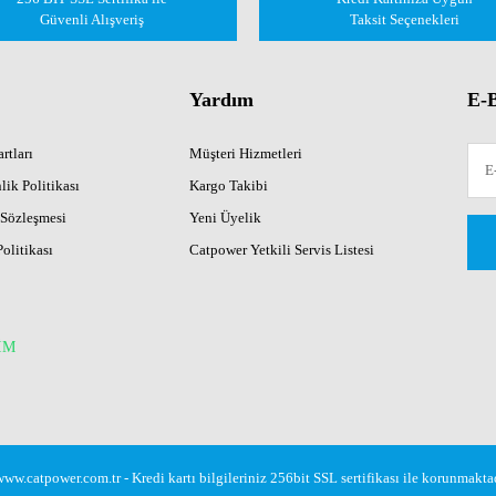
Güvenli Alışveriş
Taksit Seçenekleri
Yardım
E-B
rtları
Müşteri Hizmetleri
lik Politikası
Kargo Takibi
 Sözleşmesi
Yeni Üyelik
Politikası
Catpower Yetkili Servis Listesi
İM
w.catpower.com.tr - Kredi kartı bilgileriniz 256bit SSL sertifikası ile korunmaktad