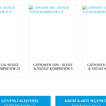
124- SESSİZ
CATPOWER 1109 - SESSİZ
CATPOWER 1
OMPRESÖR 24
& YAĞSIZ KOMPRESÖR 9
& YAĞSIZ
T
LT
10
GÜVENLİ ALIŞVERİŞ
KREDİ KARTI SEÇENE
256 BIT SSL Sertifika ile
Kredi Kartınıza Uygun