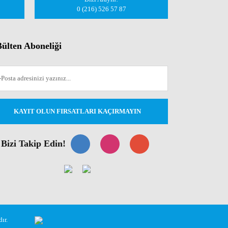
0 (216) 526 57 87
ülten Aboneliği
KAYIT OLUN FIRSATLARI KAÇIRMAYIN
Bizi Takip Edin!
ır.