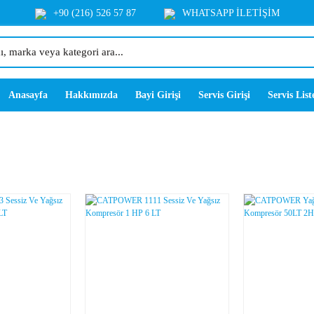
+90 (216) 526 57 87
WHATSAPP İLETİŞİM
Anasayfa
Hakkımızda
Bayi Girişi
Servis Girişi
Servis List