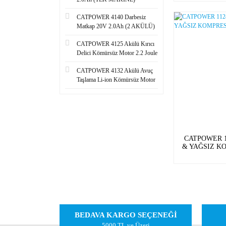
CATPOWER 4140 Darbesiz
Matkap 20V 2.0Ah (2 AKÜLÜ)
CATPOWER 4125 Akülü Kırıcı
Delici Kömürsüz Motor 2.2 Joule
CATPOWER 4132 Akülü Avuç
Taşlama Li-ion Kömürsüz Motor
CATPOWER 1
& YAĞSIZ K
L
BEDAVA KARGO SEÇENEĞİ
5000 TL ve Üzeri