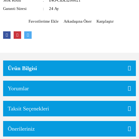
Stok Kodu
ING-CIDLI206021
Garanti Süresi
24 Ay
Arkadaşına Öner
Karşılaştır
Ürün Bilgisi
Yorumlar
Taksit Seçenekleri
Önerileriniz