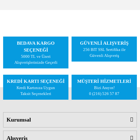
BEDAVA KARGO
GÜVENLİ ALIŞVERİŞ
256 BIT SSL Sertifika ile
SEÇENEĞİ
Güvenli Alışveriş
5000 TL ve Üzeri
Alışverişlerinizde Geçerli
KREDİ KARTI SEÇENEĞİ
MÜŞTERİ HİZMETLERİ
Kredi Kartınıza Uygun
Bizi Arayın!
Taksit Seçenekleri
0 (216) 526 57 87
Kurumsal
Alışveriş