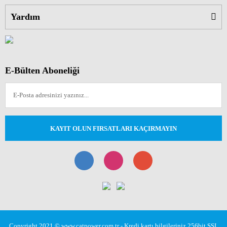
Yardım
E-Bülten Aboneliği
KAYIT OLUN FIRSATLARI KAÇIRMAYIN
Copyright 2021 © www.catpower.com.tr - Kredi kartı bilgileriniz 256bit SSL