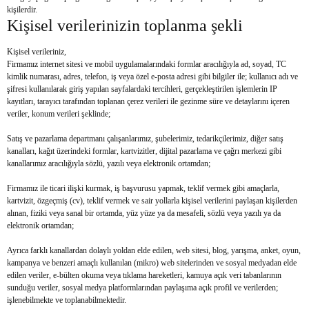
kişilerdir.
Kişisel verilerinizin toplanma şekli
Kişisel verileriniz,
Firmamız internet sitesi ve mobil uygulamalarındaki formlar aracılığıyla ad, soyad, TC
kimlik numarası, adres, telefon, iş veya özel e-posta adresi gibi bilgiler ile; kullanıcı adı ve
şifresi kullanılarak giriş yapılan sayfalardaki tercihleri, gerçekleştirilen işlemlerin IP
kayıtları, tarayıcı tarafından toplanan çerez verileri ile gezinme süre ve detaylarını içeren
veriler, konum verileri şeklinde;
Satış ve pazarlama departmanı çalışanlarımız, şubelerimiz, tedarikçilerimiz, diğer satış
kanalları, kağıt üzerindeki formlar, kartvizitler, dijital pazarlama ve çağrı merkezi gibi
kanallarımız aracılığıyla sözlü, yazılı veya elektronik ortamdan;
Firmamız ile ticari ilişki kurmak, iş başvurusu yapmak, teklif vermek gibi amaçlarla,
kartvizit, özgeçmiş (cv), teklif vermek ve sair yollarla kişisel verilerini paylaşan kişilerden
alınan, fiziki veya sanal bir ortamda, yüz yüze ya da mesafeli, sözlü veya yazılı ya da
elektronik ortamdan;
Ayrıca farklı kanallardan dolaylı yoldan elde edilen, web sitesi, blog, yarışma, anket, oyun,
kampanya ve benzeri amaçlı kullanılan (mikro) web sitelerinden ve sosyal medyadan elde
edilen veriler, e-bülten okuma veya tıklama hareketleri, kamuya açık veri tabanlarının
sunduğu veriler, sosyal medya platformlarından paylaşıma açık profil ve verilerden;
işlenebilmekte ve toplanabilmektedir.