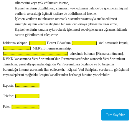
silinmesini veya yok edilmesini isteme,
Kişisel verilerin düzeltilmesi, silinmesi, yok edilmesi halinde bu işlemlerin, kişisel
verilerin aktarıldığı üçüncü kişilere de bildirilmesini isteme,
İşlenen verilerin münhasıran otomatik sistemler vasıtasıyla analiz edilmesi
suretiyle kişinin kendisi aleyhine bir sonucun ortaya çıkmasına itiraz etme,
Kişisel verilerin kanuna aykırı olarak işlenmesi sebebiyle zarara uğraması hâlinde
zararın giderilmesini talep etme,
haklarına sahiptir.
[................]
Ticaret Odası’nın
[..........................]
sicil sayısında kayıtlı,
[.............................]
MERSİS numarasına sahip,
[.......................................................................]
adresinde bulunan [Firma tam ünvanı],
KVKK kapsamında Veri Sorumlusu’dur. Firmamız tarafından atanacak Veri Sorumlusu
Temsilcisi, yasal altyapı sağlandığında Veri Sorumluları Sicilinde ve bu belgenin
bulunduğu internet adresinde ilan edilecektir. Kişisel Veri Sahipleri, sorularını, görüşlerini
veya taleplerini aşağıdaki iletişim kanallarından herhangi birisine yöneltebilir:
E.posta:
[.........................]
Telefon:
[.........................]
Faks:
[.............................]
Tüm Sayfalar