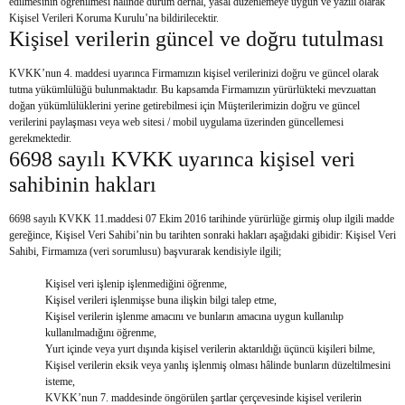
edilmesinin öğrenilmesi halinde durum derhal, yasal düzenlemeye uygun ve yazılı olarak
Kişisel Verileri Koruma Kurulu’na bildirilecektir.
Kişisel verilerin güncel ve doğru tutulması
KVKK’nun 4. maddesi uyarınca Firmamızın kişisel verilerinizi doğru ve güncel olarak
tutma yükümlülüğü bulunmaktadır. Bu kapsamda Firmamızın yürürlükteki mevzuattan
doğan yükümlülüklerini yerine getirebilmesi için Müşterilerimizin doğru ve güncel
verilerini paylaşması veya web sitesi / mobil uygulama üzerinden güncellemesi
gerekmektedir.
6698 sayılı KVKK uyarınca kişisel veri
sahibinin hakları
6698 sayılı KVKK 11.maddesi 07 Ekim 2016 tarihinde yürürlüğe girmiş olup ilgili madde
gereğince, Kişisel Veri Sahibi’nin bu tarihten sonraki hakları aşağıdaki gibidir: Kişisel Veri
Sahibi, Firmamıza (veri sorumlusu) başvurarak kendisiyle ilgili;
Kişisel veri işlenip işlenmediğini öğrenme,
Kişisel verileri işlenmişse buna ilişkin bilgi talep etme,
Kişisel verilerin işlenme amacını ve bunların amacına uygun kullanılıp
kullanılmadığını öğrenme,
Yurt içinde veya yurt dışında kişisel verilerin aktarıldığı üçüncü kişileri bilme,
Kişisel verilerin eksik veya yanlış işlenmiş olması hâlinde bunların düzeltilmesini
isteme,
KVKK’nun 7. maddesinde öngörülen şartlar çerçevesinde kişisel verilerin