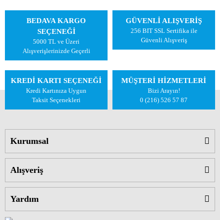
BEDAVA KARGO
GÜVENLİ ALIŞVERİŞ
256 BIT SSL Sertifika ile
SEÇENEĞİ
Güvenli Alışveriş
5000 TL ve Üzeri
Alışverişlerinizde Geçerli
KREDİ KARTI SEÇENEĞİ
MÜŞTERİ HİZMETLERİ
Kredi Kartınıza Uygun
Bizi Arayın!
Taksit Seçenekleri
0 (216) 526 57 87
Kurumsal
Alışveriş
Yardım