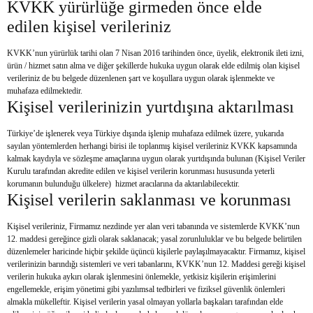
KVKK yürürlüğe girmeden önce elde
edilen kişisel verileriniz
KVKK’nun yürürlük tarihi olan 7 Nisan 2016 tarihinden önce, üyelik, elektronik ileti izni,
ürün / hizmet satın alma ve diğer şekillerde hukuka uygun olarak elde edilmiş olan kişisel
verileriniz de bu belgede düzenlenen şart ve koşullara uygun olarak işlenmekte ve
muhafaza edilmektedir.
Kişisel verilerinizin yurtdışına aktarılması
Türkiye’de işlenerek veya Türkiye dışında işlenip muhafaza edilmek üzere, yukarıda
sayılan yöntemlerden herhangi birisi ile toplanmış kişisel verileriniz KVKK kapsamında
kalmak kaydıyla ve sözleşme amaçlarına uygun olarak yurtdışında bulunan (Kişisel Veriler
Kurulu tarafından akredite edilen ve kişisel verilerin korunması hususunda yeterli
korumanın bulunduğu ülkelere) hizmet aracılarına da aktarılabilecektir.
Kişisel verilerin saklanması ve korunması
Kişisel verileriniz, Firmamız nezdinde yer alan veri tabanında ve sistemlerde KVKK’nun
12. maddesi gereğince gizli olarak saklanacak; yasal zorunluluklar ve bu belgede belirtilen
düzenlemeler haricinde hiçbir şekilde üçüncü kişilerle paylaşılmayacaktır. Firmamız, kişisel
verilerinizin barındığı sistemleri ve veri tabanlarını, KVKK’nun 12. Maddesi gereği kişisel
verilerin hukuka aykırı olarak işlenmesini önlemekle, yetkisiz kişilerin erişimlerini
engellemekle, erişim yönetimi gibi yazılımsal tedbirleri ve fiziksel güvenlik önlemleri
almakla mükelleftir. Kişisel verilerin yasal olmayan yollarla başkaları tarafından elde