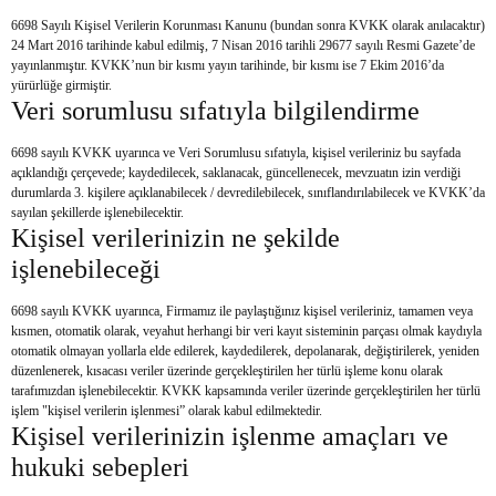
6698 Sayılı Kişisel Verilerin Korunması Kanunu (bundan sonra KVKK olarak anılacaktır)
42 Serisi Akülü Aile Grubu
Metal Kesmeler
24 Mart 2016 tarihinde kabul edilmiş, 7 Nisan 2016 tarihli 29677 sayılı Resmi Gazete’de
yayınlanmıştır. KVKK’nun bir kısmı yayın tarihinde, bir kısmı ise 7 Ekim 2016’da
44 Serisi Akülü Aile Grubu
Planyalar
yürürlüğe girmiştir.
Veri sorumlusu sıfatıyla bilgilendirme
Akülü Ağaç Kesme Motorları
Beton Vibratörleri
6698 sayılı KVKK uyarınca ve Veri Sorumlusu sıfatıyla, kişisel verileriniz bu sayfada
Akülü Alçıpan Vidalama
Titreşimler
açıklandığı çerçevede; kaydedilecek, saklanacak, güncellenecek, mevzuatın izin verdiği
durumlarda 3. kişilere açıklanabilecek / devredilebilecek, sınıflandırılabilecek ve KVKK’da
sayılan şekillerde işlenebilecektir.
Akülü Araç Yıkama
Beton Kanal Kazımalar
Kişisel verilerinizin ne şekilde
Akülü Budama Maksları
Üflemeler
işlenebileceği
Akülü Budama Testereleri
Polisaj
6698 sayılı KVKK uyarınca, Firmamız ile paylaştığınız kişisel verileriniz, tamamen veya
kısmen, otomatik olarak, veyahut herhangi bir veri kayıt sisteminin parçası olmak kaydıyla
Akülü Çit Kesme
Vidalama
otomatik olmayan yollarla elde edilerek, kaydedilerek, depolanarak, değiştirilerek, yeniden
düzenlenerek, kısacası veriler üzerinde gerçekleştirilen her türlü işleme konu olarak
tarafımızdan işlenebilecektir. KVKK kapsamında veriler üzerinde gerçekleştirilen her türlü
Akülü Gönye Kesme
Kalıpçı Taşlama
işlem "kişisel verilerin işlenmesi” olarak kabul edilmektedir.
Kişisel verilerinizin işlenme amaçları ve
Akülü Setler
Multiset
hukuki sebepleri
Akülü Tırpan
Araç Yıkama