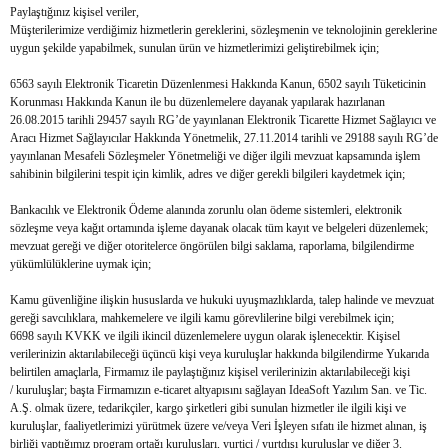
Paylaştığınız kişisel veriler,
Akülü Üfleme
Elektrikli Tornavida
Müşterilerimize verdiğimiz hizmetlerin gereklerini, sözleşmenin ve teknolojinin gereklerine
uygun şekilde yapabilmek, sunulan ürün ve hizmetlerimizi geliştirebilmek için;
Formika Traşlama
6563 sayılı Elektronik Ticaretin Düzenlenmesi Hakkında Kanun, 6502 sayılı Tüketicinin
Korunması Hakkında Kanun ile bu düzenlemelere dayanak yapılarak hazırlanan
Koyun Kırkma
26.08.2015 tarihli 29457 sayılı RG’de yayınlanan Elektronik Ticarette Hizmet Sağlayıcı ve
Aracı Hizmet Sağlayıcılar Hakkında Yönetmelik, 27.11.2014 tarihli ve 29188 sayılı RG’de
Somun Sıkma
yayınlanan Mesafeli Sözleşmeler Yönetmeliği ve diğer ilgili mevzuat kapsamında işlem
sahibinin bilgilerini tespit için kimlik, adres ve diğer gerekli bilgileri kaydetmek için;
İnvertörler
Bankacılık ve Elektronik Ödeme alanında zorunlu olan ödeme sistemleri, elektronik
sözleşme veya kağıt ortamında işleme dayanak olacak tüm kayıt ve belgeleri düzenlemek;
mevzuat gereği ve diğer otoritelerce öngörülen bilgi saklama, raporlama, bilgilendirme
yükümlülüklerine uymak için;
Kamu güvenliğine ilişkin hususlarda ve hukuki uyuşmazlıklarda, talep halinde ve mevzuat
gereği savcılıklara, mahkemelere ve ilgili kamu görevlilerine bilgi verebilmek için;
6698 sayılı KVKK ve ilgili ikincil düzenlemelere uygun olarak işlenecektir. Kişisel
verilerinizin aktarılabileceği üçüncü kişi veya kuruluşlar hakkında bilgilendirme Yukarıda
belirtilen amaçlarla, Firmamız ile paylaştığınız kişisel verilerinizin aktarılabileceği kişi
/ kuruluşlar; başta Firmamızın e-ticaret altyapısını sağlayan IdeaSoft Yazılım San. ve Tic.
A.Ş. olmak üzere, tedarikçiler, kargo şirketleri gibi sunulan hizmetler ile ilgili kişi ve
kuruluşlar, faaliyetlerimizi yürütmek üzere ve/veya Veri İşleyen sıfatı ile hizmet alınan, iş
birliği yaptığımız program ortağı kuruluşları, yurtiçi / yurtdışı kuruluşlar ve diğer 3.