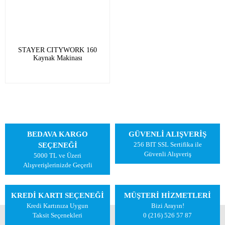
STAYER CITYWORK 160
Kaynak Makinası
BEDAVA KARGO
GÜVENLİ ALIŞVERİŞ
256 BIT SSL Sertifika ile
SEÇENEĞİ
Güvenli Alışveriş
5000 TL ve Üzeri
Alışverişlerinizde Geçerli
KREDİ KARTI SEÇENEĞİ
MÜŞTERİ HİZMETLERİ
Kredi Kartınıza Uygun
Bizi Arayın!
Taksit Seçenekleri
0 (216) 526 57 87