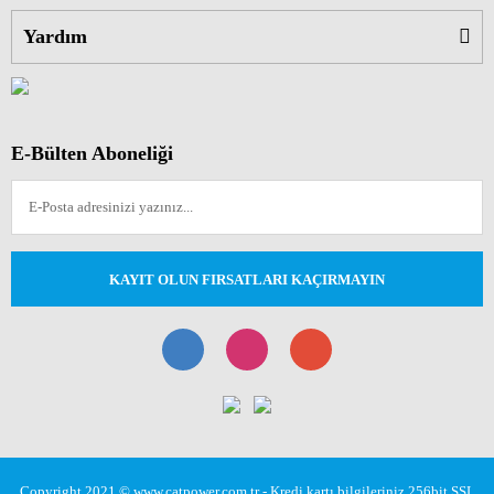
Yardım
E-Bülten Aboneliği
KAYIT OLUN FIRSATLARI KAÇIRMAYIN
Copyright 2021 © www.catpower.com.tr - Kredi kartı bilgileriniz 256bit SSL