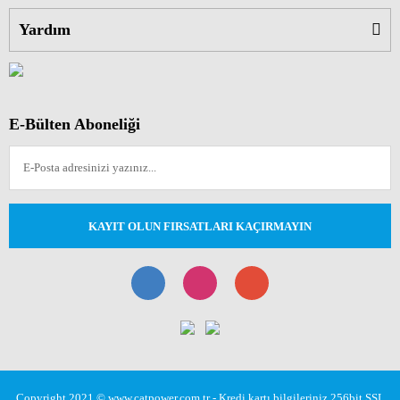
Yardım
E-Bülten Aboneliği
KAYIT OLUN FIRSATLARI KAÇIRMAYIN
Copyright 2021 © www.catpower.com.tr - Kredi kartı bilgileriniz 256bit SSL