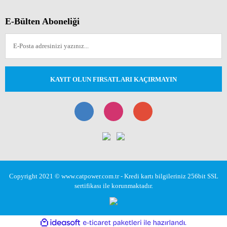
E-Bülten Aboneliği
KAYIT OLUN FIRSATLARI KAÇIRMAYIN
Copyright 2021 © www.catpower.com.tr - Kredi kartı bilgileriniz 256bit SSL
sertifikası ile korunmaktadır.
ile
ideasoft
e-