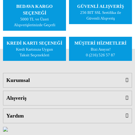
BEDAVA KARGO
GÜVENLİ ALIŞVERİŞ
256 BIT SSL Sertifika ile
SEÇENEĞİ
Güvenli Alışveriş
5000 TL ve Üzeri
Alışverişlerinizde Geçerli
KREDİ KARTI SEÇENEĞİ
MÜŞTERİ HİZMETLERİ
Kredi Kartınıza Uygun
Bizi Arayın!
Taksit Seçenekleri
0 (216) 526 57 87
Kurumsal
Alışveriş
Yardım