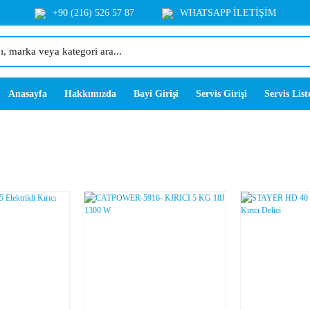
+90 (216) 526 57 87
WHATSAPP İLETİŞİM
Anasayfa
Hakkımızda
Bayi Girişi
Servis Girişi
Servis List