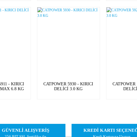
11 - KIRICI
CATPOWER 5930 - KIRICI
CATPOWER 5
 MAX 6.8 KG
DELİCİ 3.0 KG
DELİCİ
GÜVENLİ ALIŞVERİŞ
KREDİ KARTI SEÇENE
256 BIT SSL Sertifika ile
Kredi Kartınıza Uygun