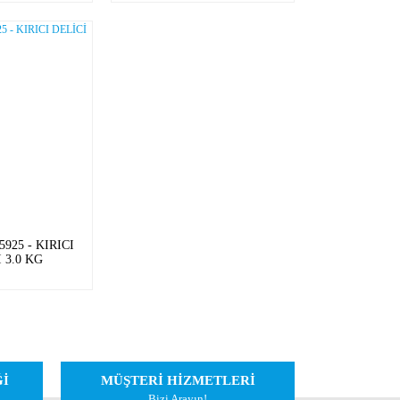
925 - KIRICI
 3.0 KG
Ğİ
MÜŞTERİ HİZMETLERİ
Bizi Arayın!