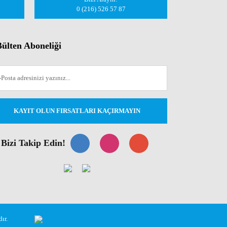
0 (216) 526 57 87
ülten Aboneliği
KAYIT OLUN FIRSATLARI KAÇIRMAYIN
Bizi Takip Edin!
ır.