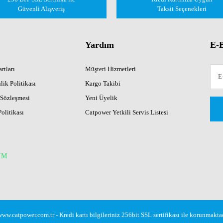
Güvenli Alışveriş
Taksit Seçenekleri
Yardım
E-B
rtları
Müşteri Hizmetleri
lik Politikası
Kargo Takibi
 Sözleşmesi
Yeni Üyelik
Politikası
Catpower Yetkili Servis Listesi
İM
w.catpower.com.tr - Kredi kartı bilgileriniz 256bit SSL sertifikası ile korunmaktad