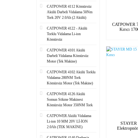
CATPOWER 4112 Kömürsüz
Akülü Darbeli Vidalama 50Nm
Tork 20V 2.0Ah (2 Akülü)
CATPOWER 792
CATPOWER 4122 - Akülü
Kırıcı 1
Torklu Vidalama Li-ion
Kömürsüz
CATPOWER 4101 Akülü
Darbeli Vidalama Kömürsüz
Motor (Tek Makine)
CATPOWER 4102 Akülü Torklu
Vidalama 280NM Tork
Kömürsüz Motor (Tek Makine)
CATPOWER 4126 Akülü
Somun Sökme Makinesi
Kömürsüz Motor 350NM Tork
CATPOWER Akülü Vidalama
Li-ion 10 MM 20V Lİ-İON
STAYER 
2.0Ah (TEK MAKİNE)
Elektropnöm
CATPOWER 4140 Darbesiz