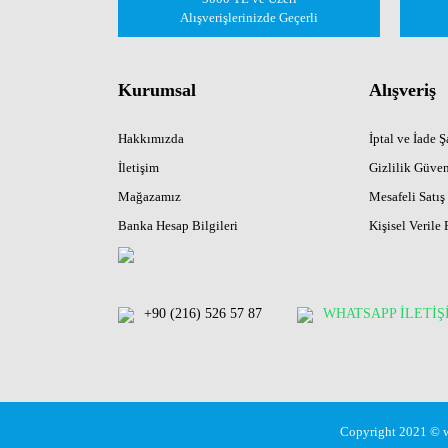
Alışverişlerinizde Geçerli
Kurumsal
Alışveriş
Hakkımızda
İptal ve İade Şa
İletişim
Gizlilik Güven
Mağazamız
Mesafeli Satış
Banka Hesap Bilgileri
Kişisel Verile 
+90 (216) 526 57 87
WHATSAPP İLETİŞ
Copyright 2021 © ww