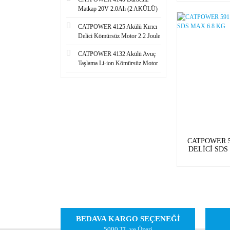
Matkap 20V 2.0Ah (2 AKÜLÜ)
CATPOWER 4125 Akülü Kırıcı
Delici Kömürsüz Motor 2.2 Joule
CATPOWER 4132 Akülü Avuç
Taşlama Li-ion Kömürsüz Motor
CATPOWER 59
DELİCİ SDS
BEDAVA KARGO SEÇENEĞİ
5000 TL ve Üzeri