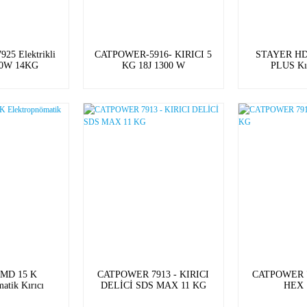
5 Elektrikli
CATPOWER-5916- KIRICI 5
STAYER HD
700W 14KG
KG 18J 1300 W
PLUS Kır
MD 15 K
CATPOWER 7913 - KIRICI
CATPOWER 7
atik Kırıcı
DELİCİ SDS MAX 11 KG
HEX 