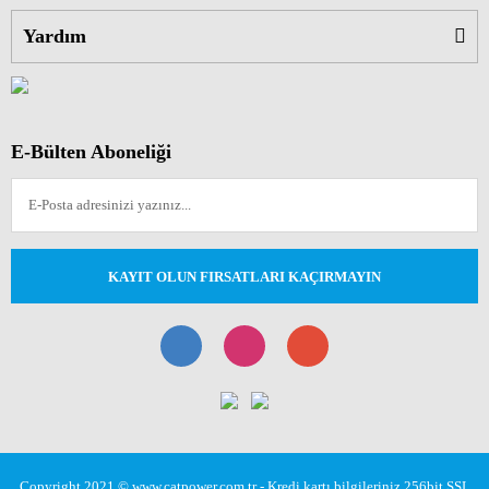
Yardım
E-Bülten Aboneliği
KAYIT OLUN FIRSATLARI KAÇIRMAYIN
Copyright 2021 © www.catpower.com.tr - Kredi kartı bilgileriniz 256bit SSL