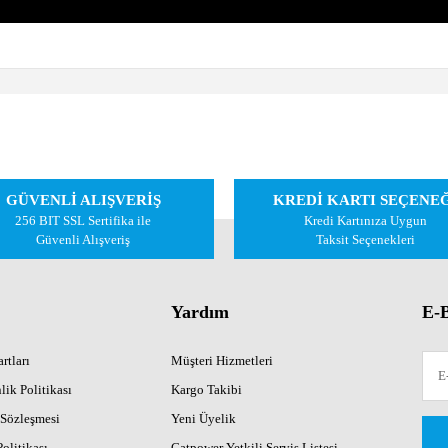
 diğer konularda yetersiz gördüğünüz noktaları öneri formunu kullanarak tarafımıza 
Bu ürüne ilk yorumu siz yapın!
GÜVENLİ ALIŞVERİŞ
KREDİ KARTI SEÇENE
Yorum Yaz
256 BIT SSL Sertifika ile
Kredi Kartınıza Uygun
Güvenli Alışveriş
Taksit Seçenekleri
Yardım
E-B
rtları
Müşteri Hizmetleri
lik Politikası
Kargo Takibi
 Sözleşmesi
Yeni Üyelik
Gönder
Politikası
Catpower Yetkili Servis Listesi