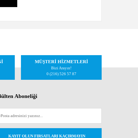
iletebilirsiniz.
Ğİ
MÜŞTERİ HİZMETLERİ
Bizi Arayın!
0 (216) 526 57 87
ülten Aboneliği
KAYIT OLUN FIRSATLARI KAÇIRMAYIN