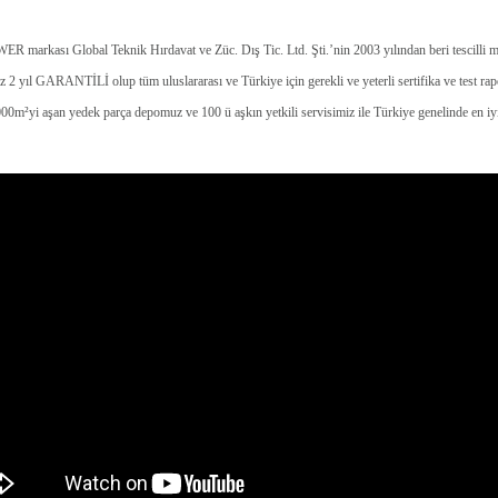
 markası Global Teknik Hırdavat ve Züc. Dış Tic. Ltd. Şti.’nin 2003 yılından beri tescilli ma
 2 yıl GARANTİLİ olup tüm uluslararası ve Türkiye için gerekli ve yeterli sertifika ve test rapor
yi aşan yedek parça depomuz ve 100 ü aşkın yetkili servisimiz ile Türkiye genelinde en iyi 