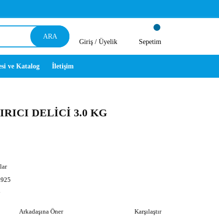
ARA
Giriş /
Üyelik
Sepetim
esi ve Katalog
İletişim
IRICI DELİCİ 3.0 KG
lar
925
y
Arkadaşına Öner
Karşılaştır