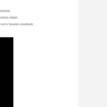
rkasıdır.
larına sahiptir.
servis hizmetini vermektedir.