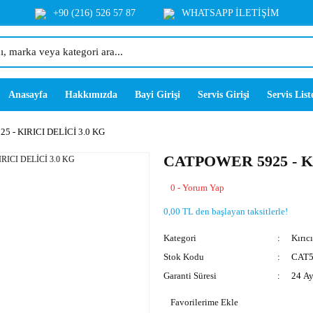
+90 (216) 526 57 87
WHATSAPP İLETİŞİM
Anasayfa
Hakkımızda
Bayi Girişi
Servis Girişi
Servis List
 - KIRICI DELİCİ 3.0 KG
CATPOWER 5925 - K
0 - Yorum Yap
0,00 TL den başlayan taksitlerle!
Kategori
Kırıcı
Stok Kodu
CAT5
Garanti Süresi
24 A