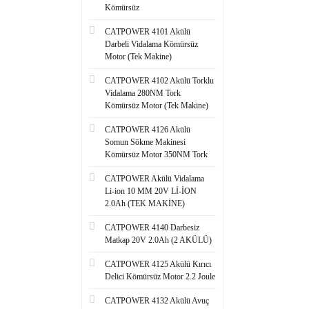
Kömürsüz
CATPOWER 4101 Akülü
Darbeli Vidalama Kömürsüz
Motor (Tek Makine)
CATPOWER 4102 Akülü Torklu
Vidalama 280NM Tork
Kömürsüz Motor (Tek Makine)
CATPOWER 4126 Akülü
Somun Sökme Makinesi
Kömürsüz Motor 350NM Tork
CATPOWER Akülü Vidalama
Li-ion 10 MM 20V Lİ-İON
2.0Ah (TEK MAKİNE)
CATPOWER 4140 Darbesiz
Matkap 20V 2.0Ah (2 AKÜLÜ)
CATPOWER 4125 Akülü Kırıcı
Delici Kömürsüz Motor 2.2 Joule
CATPOWER 4132 Akülü Avuç