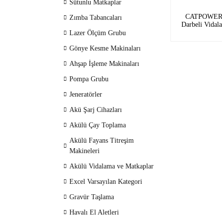
Sütunlu Matkaplar
CATPOWER 
Zımba Tabancaları
Darbeli Vida
100NM Tork
Lazer Ölçüm Grubu
Gönye Kesme Makinaları
Ahşap İşleme Makinaları
Pompa Grubu
Jeneratörler
Akü Şarj Cihazları
Akülü Çay Toplama
Akülü Fayans Titreşim
Makineleri
Akülü Vidalama ve Matkaplar
Excel Varsayılan Kategori
Gravür Taşlama
Havalı El Aletleri