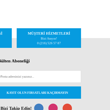
Ğİ
MÜŞTERİ HİZMETLERİ
Bizi Arayın!
0 (216) 526 57 87
ülten Aboneliği
KAYIT OLUN FIRSATLARI KAÇIRMAYIN
Bizi Takip Edin!