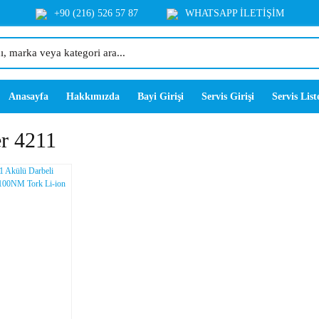
+90 (216) 526 57 87
WHATSAPP İLETİŞİM
Anasayfa
Hakkımızda
Bayi Girişi
Servis Girişi
Servis List
r 4211