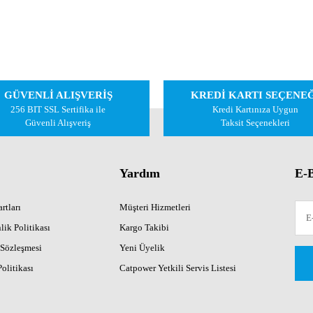
GÜVENLİ ALIŞVERİŞ
KREDİ KARTI SEÇENE
256 BIT SSL Sertifika ile
Kredi Kartınıza Uygun
Güvenli Alışveriş
Taksit Seçenekleri
Yardım
E-B
rtları
Müşteri Hizmetleri
lik Politikası
Kargo Takibi
 Sözleşmesi
Yeni Üyelik
Politikası
Catpower Yetkili Servis Listesi