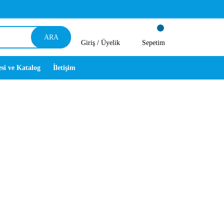
ARA
Giriş /
Üyelik
Sepetim
esi ve Katalog
İletişim