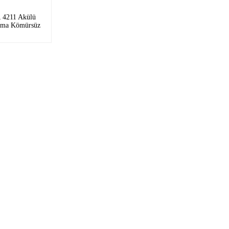
4211 Akülü
lama Kömürsüz
 Li-ion Akü