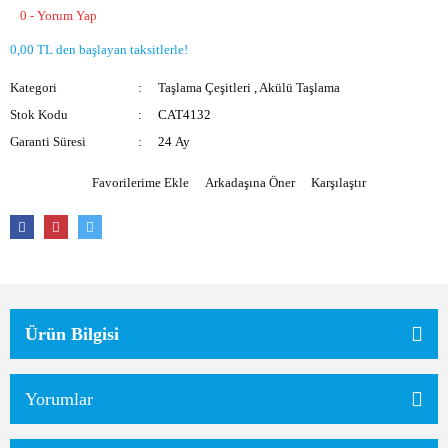
0 - Yorum Yap
Akülü Üfleme
Elektrikli Tornavida
0,00 TL den başlayan taksitlerle!
Formika Traşlama
Kategori
Taşlama Çeşitleri
,
Akülü Taşlama
Koyun Kırkma
Stok Kodu
CAT4132
Garanti Süresi
24 Ay
Somun Sıkma
Arkadaşına Öner
Karşılaştır
İnvertörler
Ürün Bilgisi
Yorumlar