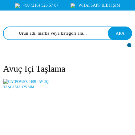
+90 (216) 526 57 87
WHATSAPP İLETİŞİM
ARA
Avuç Içi Taşlama