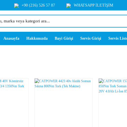
+90 (216) 526 57 87
WHATSAPP İLETİŞİM
Anasayfa
Hakkımızda
Bayi Girişi
Servis Girişi
Servis List