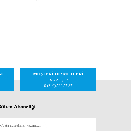
Ğİ
MÜŞTERİ HİZMETLERİ
Bizi Arayın!
0 (216) 526 57 87
ülten Aboneliği