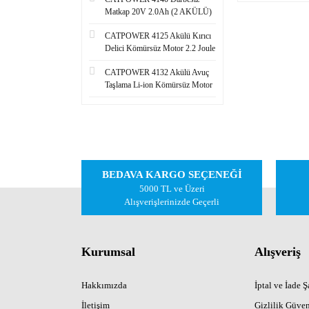
To
Matkap 20V 2.0Ah (2 AKÜLÜ)
CATPOWER 4125 Akülü Kırıcı
Delici Kömürsüz Motor 2.2 Joule
CATPOWER 4132 Akülü Avuç
Taşlama Li-ion Kömürsüz Motor
BEDAVA KARGO SEÇENEĞİ
5000 TL ve Üzeri
Alışverişlerinizde Geçerli
Kurumsal
Alışveriş
Hakkımızda
İptal ve İade Şa
İletişim
Gizlilik Güven