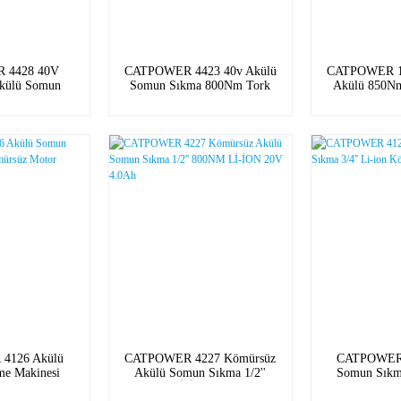
 4428 40V
CATPOWER 4423 40v Akülü
CATPOWER 1
külü Somun
Somun Sıkma 800Nm Tork
Akülü 850N
0Nm Tork (Tek
(Tek Makine)
Sıkma Makin
ine)
4.0Ah Li-İo
4126 Akülü
CATPOWER 4227 Kömürsüz
CATPOWER 
e Makinesi
Akülü Somun Sıkma 1/2''
Somun Sıkma
otor 350NM
800NM Lİ-İON 20V 4.0Ah
Köm