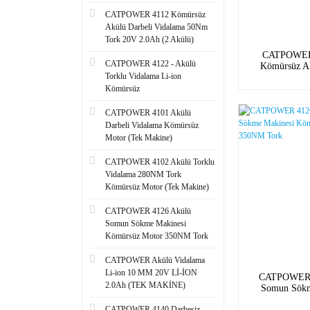
CATPOWER 4112 Kömürsüz
Akülü Darbeli Vidalama 50Nm
Tork 20V 2.0Ah (2 Akülü)
CATPOWER
CATPOWER 4122 - Akülü
Kömürsüz A
Torklu Vidalama Li-ion
Sıkma 3/4 135
Mak
Kömürsüz
CATPOWER 4101 Akülü
Darbeli Vidalama Kömürsüz
Motor (Tek Makine)
CATPOWER 4102 Akülü Torklu
Vidalama 280NM Tork
Kömürsüz Motor (Tek Makine)
CATPOWER 4126 Akülü
Somun Sökme Makinesi
Kömürsüz Motor 350NM Tork
CATPOWER Akülü Vidalama
Li-ion 10 MM 20V Lİ-İON
CATPOWER 
2.0Ah (TEK MAKİNE)
Somun Sökm
Kömürsüz M
CATPOWER 4140 Darbesiz