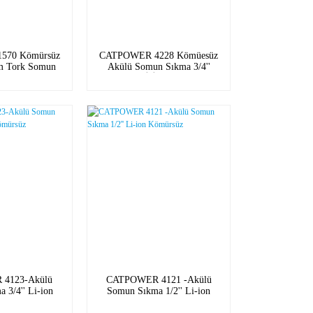
570 Kömürsüz
CATPOWER 4228 Kömüesüz
m Tork Somun
Akülü Somun Sıkma 3/4''
esi 1/2'' 20V
1800NM Lİ-İON 20V 6.0Ah
n 850Nm Tork
4123-Akülü
CATPOWER 4121 -Akülü
 3/4'' Li-ion
Somun Sıkma 1/2'' Li-ion
ürsüz
Kömürsüz