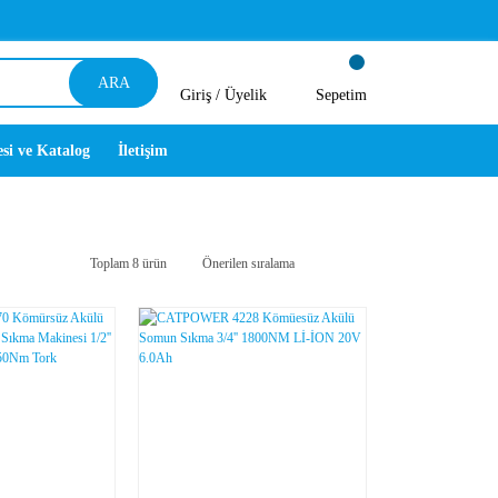
ARA
Giriş /
Üyelik
Sepetim
esi ve Katalog
İletişim
Toplam 8 ürün