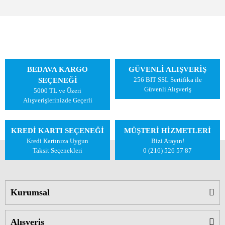
BEDAVA KARGO
GÜVENLİ ALIŞVERİŞ
256 BIT SSL Sertifika ile
SEÇENEĞİ
Güvenli Alışveriş
5000 TL ve Üzeri
Alışverişlerinizde Geçerli
KREDİ KARTI SEÇENEĞİ
MÜŞTERİ HİZMETLERİ
Kredi Kartınıza Uygun
Bizi Arayın!
Taksit Seçenekleri
0 (216) 526 57 87
Kurumsal
Alışveriş