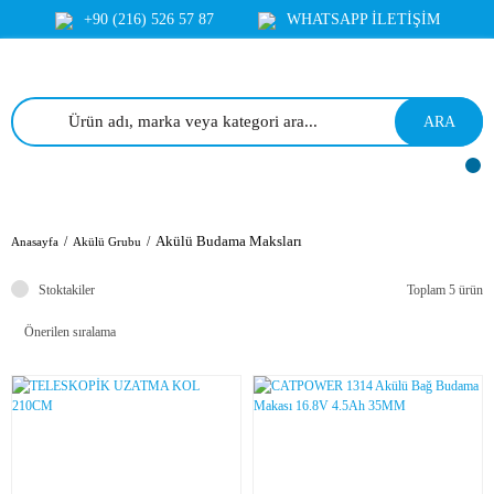
+90 (216) 526 57 87
WHATSAPP İLETİŞİM
ARA
Akülü Budama Maksları
Anasayfa
Akülü Grubu
Stoktakiler
Toplam 5 ürün