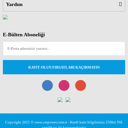
Yardım
E-Bülten Aboneliği
KAYIT OLUN FIRSATLARI KAÇIRMAYIN
Copyright 2021 © www.catpower.com.tr - Kredi kartı bilgileriniz 256bit SSL
sertifikası ile korunmaktadır.