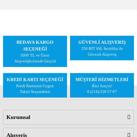
BEDAVA KARGO
GÜVENLİ ALIŞVERİŞ
256 BIT SSL Sertifika ile
SEÇENEĞİ
Güvenli Alışveriş
5000 TL ve Üzeri
Alışverişlerinizde Geçerli
KREDİ KARTI SEÇENEĞİ
MÜŞTERİ HİZMETLERİ
Kredi Kartınıza Uygun
Bizi Arayın!
Taksit Seçenekleri
0 (216) 526 57 87
Kurumsal
Alışveriş