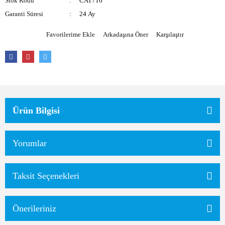
Stok Kodu
CAT716
Garanti Süresi
24 Ay
Arkadaşına Öner
Karşılaştır
Ürün Bilgisi
Yorumlar
Taksit Seçenekleri
Önerileriniz