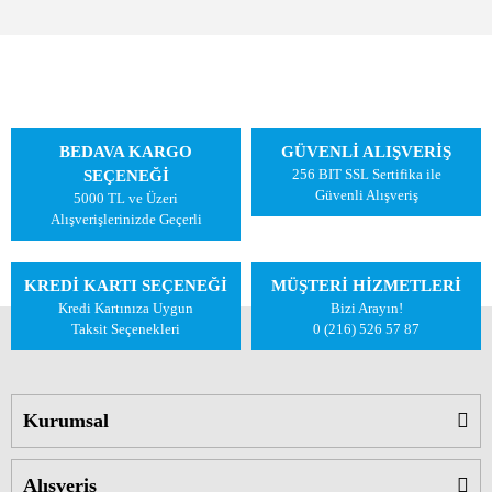
BEDAVA KARGO
GÜVENLİ ALIŞVERİŞ
256 BIT SSL Sertifika ile
SEÇENEĞİ
Güvenli Alışveriş
5000 TL ve Üzeri
Alışverişlerinizde Geçerli
KREDİ KARTI SEÇENEĞİ
MÜŞTERİ HİZMETLERİ
Kredi Kartınıza Uygun
Bizi Arayın!
Taksit Seçenekleri
0 (216) 526 57 87
Kurumsal
Alışveriş