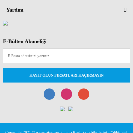
Yardım
E-Bülten Aboneliği
KAYIT OLUN FIRSATLARI KAÇIRMAYIN
Copyright 2021 © www.catpower.com.tr - Kredi kartı bilgileriniz 256bit SSL