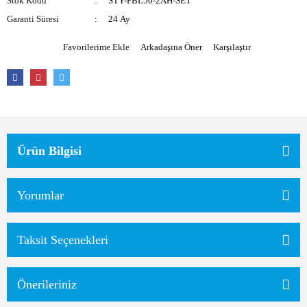
Stok Kodu
STY-PBL50-2AH-SET
Garanti Süresi
24 Ay
Arkadaşına Öner
Karşılaştır
Ürün Bilgisi
Yorumlar
Taksit Seçenekleri
Önerileriniz