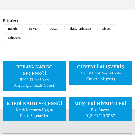
Etiketler :
makita
dewalt
bosch
akülü vidalama
stayer
catpower
BEDAVA KARGO
GÜVENLİ ALIŞVERİŞ
256 BIT SSL Sertifika ile
SEÇENEĞİ
Güvenli Alışveriş
5000 TL ve Üzeri
Alışverişlerinizde Geçerli
KREDİ KARTI SEÇENEĞİ
MÜŞTERİ HİZMETLERİ
Kredi Kartınıza Uygun
Bizi Arayın!
Taksit Seçenekleri
0 (216) 526 57 87