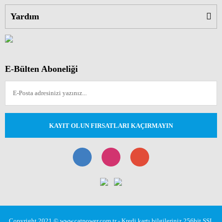
Yardım
E-Bülten Aboneliği
KAYIT OLUN FIRSATLARI KAÇIRMAYIN
Copyright 2021 © www.catpower.com.tr - Kredi kartı bilgileriniz 256bit SSL