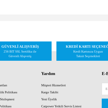
 diğer konularda yetersiz gördüğünüz noktaları öneri formunu kullanarak tarafımıza 
Bu ürüne ilk yorumu siz yapın!
GÜVENLİ ALIŞVERİŞ
KREDİ KARTI SEÇENE
Yorum Yaz
256 BIT SSL Sertifika ile
Kredi Kartınıza Uygun
Güvenli Alışveriş
Taksit Seçenekleri
Yardım
E-B
rtları
Müşteri Hizmetleri
lik Politikası
Kargo Takibi
 Sözleşmesi
Yeni Üyelik
Gönder
Politikası
Catpower Yetkili Servis Listesi