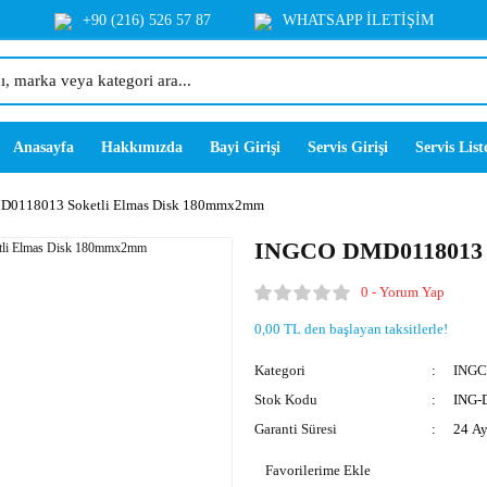
+90 (216) 526 57 87
WHATSAPP İLETİŞİM
Anasayfa
Hakkımızda
Bayi Girişi
Servis Girişi
Servis List
0118013 Soketli Elmas Disk 180mmx2mm
INGCO DMD0118013 S
0 - Yorum Yap
0,00 TL den başlayan taksitlerle!
Kategori
INGC
Stok Kodu
ING-
Garanti Süresi
24 A