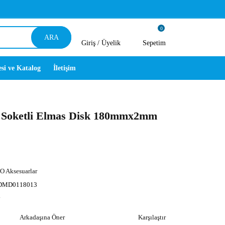
0
ARA
Giriş /
Üyelik
Sepetim
esi ve Katalog
İletişim
oketli Elmas Disk 180mmx2mm
O Aksesuarlar
DMD0118013
y
Arkadaşına Öner
Karşılaştır