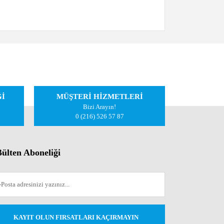
iletebilirsiniz.
Ğİ
MÜŞTERİ HİZMETLERİ
Bizi Arayın!
0 (216) 526 57 87
ülten Aboneliği
KAYIT OLUN FIRSATLARI KAÇIRMAYIN