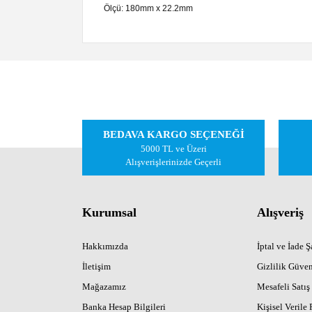
Ölçü: 180mm x 22.2mm
Bu ürünün fiyat bilgisi, resim, ürün açıklamalarında ve
Görüş ve önerileriniz için teşekkür ederiz.
Ürün resmi kalitesiz, bozuk veya görüntülenemiyor.
BEDAVA KARGO SEÇENEĞİ
Ürün açıklamasında eksik bilgiler bulunuyor.
5000 TL ve Üzeri
Ürün bilgilerinde hatalar bulunuyor.
Alışverişlerinizde Geçerli
Ürün fiyatı diğer sitelerden daha pahalı.
Bu ürüne benzer farklı alternatifler olmalı.
Kurumsal
Alışveriş
Hakkımızda
İptal ve İade Şa
İletişim
Gizlilik Güven
Mağazamız
Mesafeli Satış
Banka Hesap Bilgileri
Kişisel Verile 