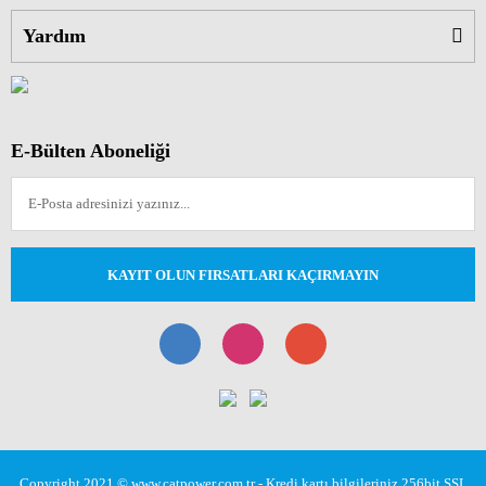
Yardım
E-Bülten Aboneliği
KAYIT OLUN FIRSATLARI KAÇIRMAYIN
Copyright 2021 © www.catpower.com.tr - Kredi kartı bilgileriniz 256bit SSL