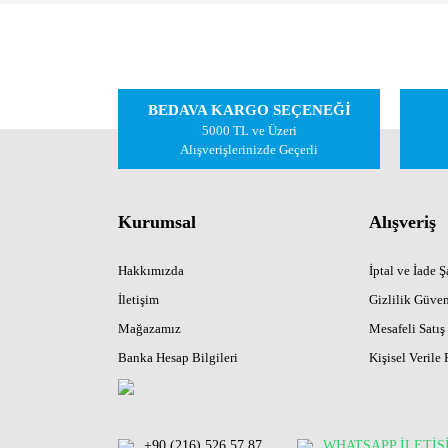
Bu ürünün fiyat bilgisi, resim, ürün açıklamalarında ve
Görüş ve önerileriniz için teşekkür ederiz.
Ürün resmi kalitesiz, bozuk veya görüntülenemiyor.
BEDAVA KARGO SEÇENEĞİ
Ürün açıklamasında eksik bilgiler bulunuyor.
5000 TL ve Üzeri
Ürün bilgilerinde hatalar bulunuyor.
Alışverişlerinizde Geçerli
Ürün fiyatı diğer sitelerden daha pahalı.
Bu ürüne benzer farklı alternatifler olmalı.
Kurumsal
Alışveriş
Hakkımızda
İptal ve İade Şa
İletişim
Gizlilik Güven
Mağazamız
Mesafeli Satış
Banka Hesap Bilgileri
Kişisel Verile 
+90 (216) 526 57 87
WHATSAPP İLETİŞ