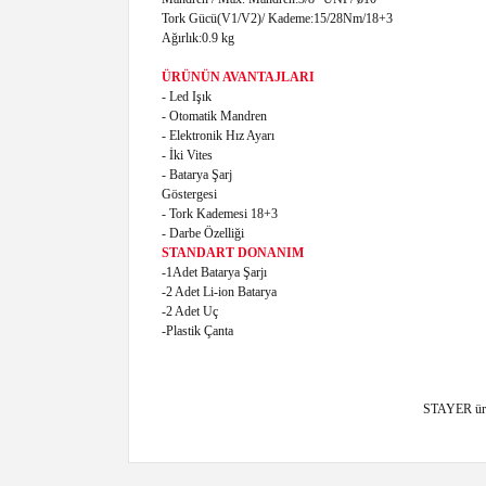
Tork Gücü(V1/V2)/ Kademe:15/28Nm/18+3
Ağırlık:0.9 kg
ÜRÜNÜN AVANTAJLARI
- Led Işık
- Otomatik Mandren
- Elektronik Hız Ayarı
- İki Vites
- Batarya Şarj
Göstergesi
- Tork Kademesi 18+3
- Darbe Özelliği
STANDART DONANIM
-1Adet Batarya Şarjı
-2 Adet Li-ion Batarya
-2 Adet Uç
-Plastik Çanta
STAYER ürünl