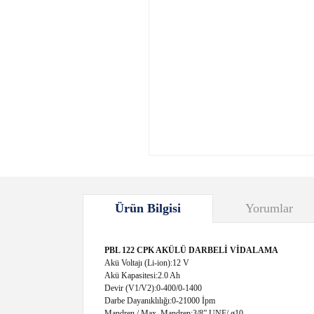
Ürün Bilgisi
Yorumlar
PBL 122 CPK AKÜLÜ DARBELİ VİDALAMA
Akü Voltajı (Li-ion):12 V
Akü Kapasitesi:2.0 Ah
Devir (V1/V2):0-400/0-1400
Darbe Dayanıklılığı:0-21000 İpm
Mandren / Max. Mandren:3/8” UNF/ ø10