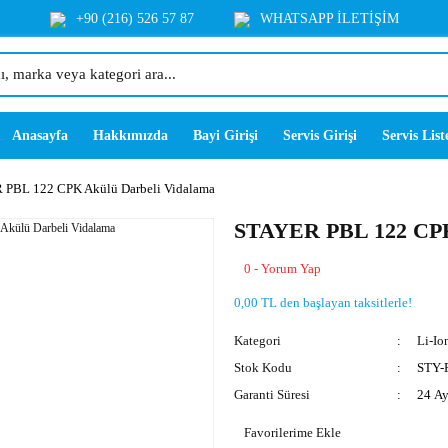
+90 (216) 526 57 87
WHATSAPP İLETİŞİM
Anasayfa
Hakkımızda
Bayi Girişi
Servis Girişi
Servis List
PBL 122 CPK Akülü Darbeli Vidalama
STAYER PBL 122 CPK 
0 - Yorum Yap
0,00 TL den başlayan taksitlerle!
Kategori
Li-Io
Stok Kodu
STY-
Garanti Süresi
24 A