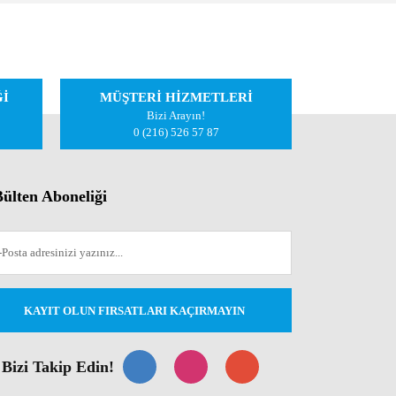
iletebilirsiniz.
Ğİ
MÜŞTERİ HİZMETLERİ
Bizi Arayın!
0 (216) 526 57 87
ülten Aboneliği
KAYIT OLUN FIRSATLARI KAÇIRMAYIN
Bizi Takip Edin!