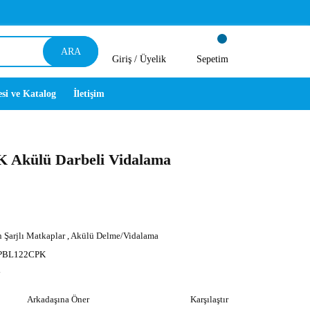
ARA
Giriş /
Üyelik
Sepetim
esi ve Katalog
İletişim
Akülü Darbeli Vidalama
n Şarjlı Matkaplar
,
Akülü Delme/Vidalama
PBL122CPK
y
Arkadaşına Öner
Karşılaştır