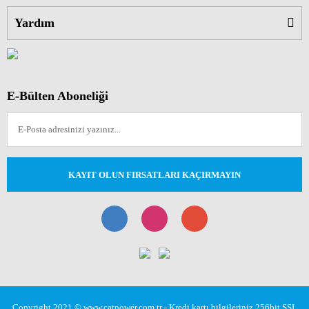
Yardım
E-Bülten Aboneliği
KAYIT OLUN FIRSATLARI KAÇIRMAYIN
Copyright 2021 © www.catpower.com.tr - Kredi kartı bilgileriniz 256bit SSL