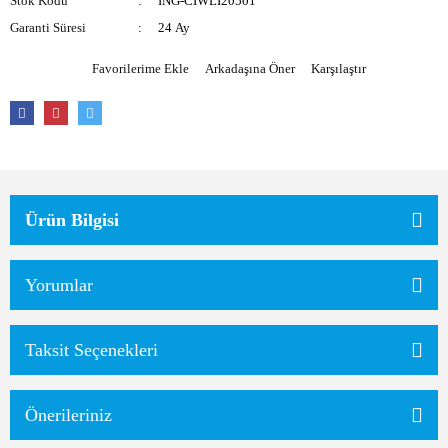
Stok Kodu
ING-CIWLI20501
Garanti Süresi
24 Ay
Arkadaşına Öner
Karşılaştır
Ürün Bilgisi
Yorumlar
Taksit Seçenekleri
Önerileriniz