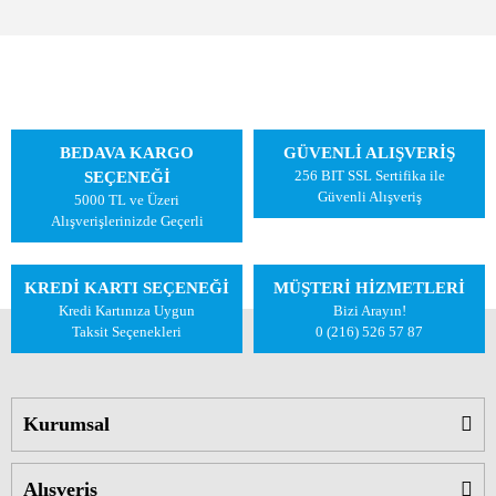
BEDAVA KARGO
GÜVENLİ ALIŞVERİŞ
256 BIT SSL Sertifika ile
SEÇENEĞİ
Güvenli Alışveriş
5000 TL ve Üzeri
Alışverişlerinizde Geçerli
KREDİ KARTI SEÇENEĞİ
MÜŞTERİ HİZMETLERİ
Kredi Kartınıza Uygun
Bizi Arayın!
Taksit Seçenekleri
0 (216) 526 57 87
Kurumsal
Alışveriş