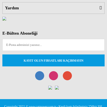
Yardım
E-Bülten Aboneliği
KAYIT OLUN FIRSATLARI KAÇIRMAYIN
Copyright 2021 © www.catpower.com.tr - Kredi kartı bilgileriniz 256bit SSL