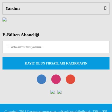
Yardım
E-Bülten Aboneliği
KAYIT OLUN FIRSATLARI KAÇIRMAYIN
Copyright 2021 © www.catpower.com.tr - Kredi kartı bilgileriniz 256bit SSL