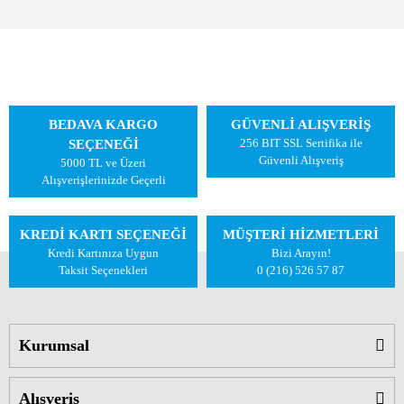
BEDAVA KARGO
GÜVENLİ ALIŞVERİŞ
256 BIT SSL Sertifika ile
SEÇENEĞİ
Güvenli Alışveriş
5000 TL ve Üzeri
Alışverişlerinizde Geçerli
KREDİ KARTI SEÇENEĞİ
MÜŞTERİ HİZMETLERİ
Kredi Kartınıza Uygun
Bizi Arayın!
Taksit Seçenekleri
0 (216) 526 57 87
Kurumsal
Alışveriş