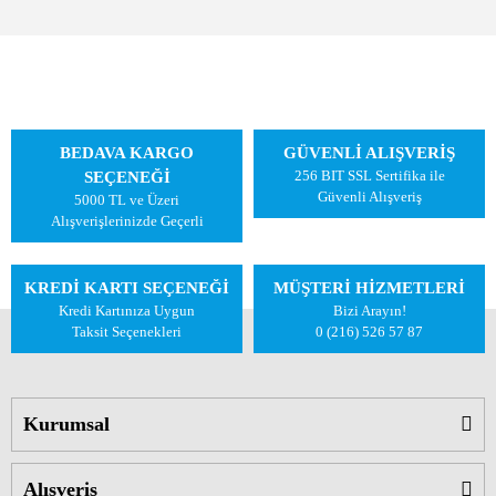
BEDAVA KARGO
GÜVENLİ ALIŞVERİŞ
256 BIT SSL Sertifika ile
SEÇENEĞİ
Güvenli Alışveriş
5000 TL ve Üzeri
Alışverişlerinizde Geçerli
KREDİ KARTI SEÇENEĞİ
MÜŞTERİ HİZMETLERİ
Kredi Kartınıza Uygun
Bizi Arayın!
Taksit Seçenekleri
0 (216) 526 57 87
Kurumsal
Alışveriş