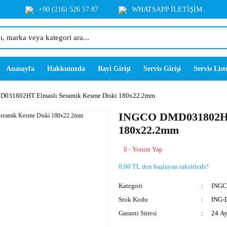
+90 (216) 526 57 87
WHATSAPP İLETİŞİM
Anasayfa
Hakkımızda
Bayi Girişi
Servis Girişi
Servis List
031802HT Elmaslı Seramik Kesme Diski 180x22.2mm
INGCO DMD031802HT 
180x22.2mm
0 - Yorum Yap
0,00 TL den başlayan taksitlerle!
Kategori
INGC
Stok Kodu
ING-
Garanti Süresi
24 A