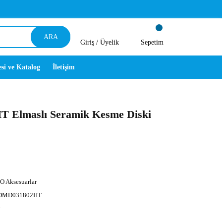
ARA
Giriş /
Üyelik
Sepetim
esi ve Katalog
İletişim
Elmaslı Seramik Kesme Diski
O Aksesuarlar
DMD031802HT
y