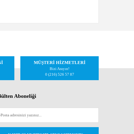
iletebilirsiniz.
Ğİ
MÜŞTERİ HİZMETLERİ
Bizi Arayın!
0 (216) 526 57 87
ülten Aboneliği