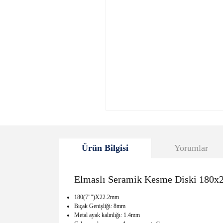
Ürün Bilgisi
Yorumlar
Elmaslı Seramik Kesme Diski 180
180(7"")X22.2mm
Bıçak Genişliği: 8mm
Metal ayak kalınlığı: 1.4mm