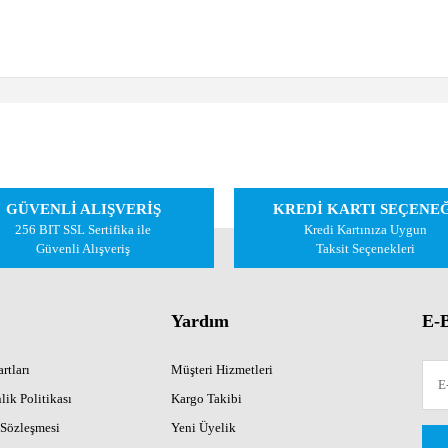
 diğer konularda yetersiz gördüğünüz noktaları öneri formunu kullanarak tarafımıza 
Bu ürüne ilk yorumu siz yapın!
GÜVENLİ ALIŞVERİŞ
KREDİ KARTI SEÇENE
Yorum Yaz
256 BIT SSL Sertifika ile
Kredi Kartınıza Uygun
Güvenli Alışveriş
Taksit Seçenekleri
Yardım
E-B
rtları
Müşteri Hizmetleri
lik Politikası
Kargo Takibi
 Sözleşmesi
Yeni Üyelik
Gönder