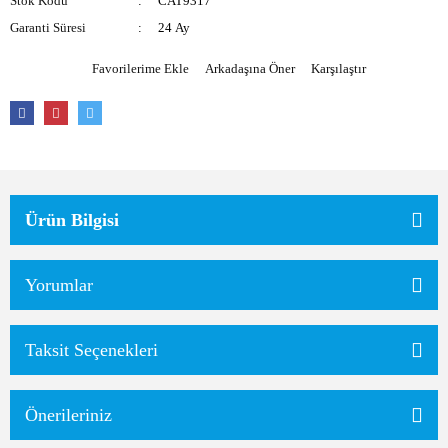
Stok Kodu
CAT9317
Garanti Süresi
24 Ay
Arkadaşına Öner
Karşılaştır
Ürün Bilgisi
Yorumlar
Taksit Seçenekleri
Önerileriniz