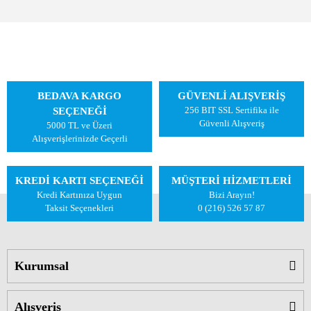
BEDAVA KARGO
GÜVENLİ ALIŞVERİŞ
256 BIT SSL Sertifika ile
SEÇENEĞİ
Güvenli Alışveriş
5000 TL ve Üzeri
Alışverişlerinizde Geçerli
KREDİ KARTI SEÇENEĞİ
MÜŞTERİ HİZMETLERİ
Kredi Kartınıza Uygun
Bizi Arayın!
Taksit Seçenekleri
0 (216) 526 57 87
Kurumsal
Alışveriş