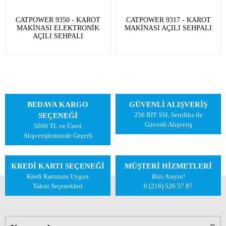
CATPOWER 9350 - KAROT
CATPOWER 9317 - KAROT
MAKİNASI ELEKTRONİK
MAKİNASI AÇILI SEHPALI
AÇILI SEHPALI
BEDAVA KARGO
GÜVENLİ ALIŞVERİŞ
256 BIT SSL Sertifika ile
SEÇENEĞİ
Güvenli Alışveriş
5000 TL ve Üzeri
Alışverişlerinizde Geçerli
KREDİ KARTI SEÇENEĞİ
MÜŞTERİ HİZMETLERİ
Kredi Kartınıza Uygun
Bizi Arayın!
Taksit Seçenekleri
0 (216) 526 57 87