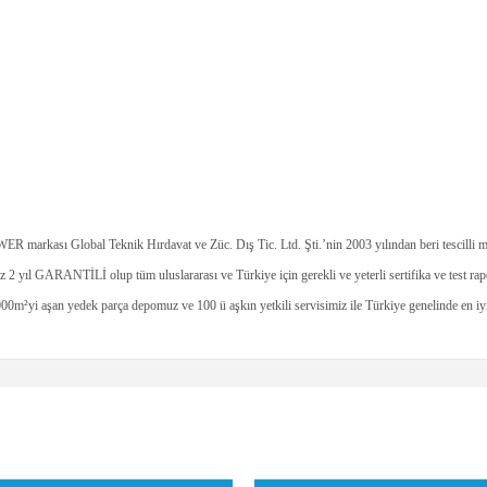
 markası Global Teknik Hırdavat ve Züc. Dış Tic. Ltd. Şti.’nin 2003 yılından beri tescilli ma
 2 yıl GARANTİLİ olup tüm uluslararası ve Türkiye için gerekli ve yeterli sertifika ve test rapor
yi aşan yedek parça depomuz ve 100 ü aşkın yetkili servisimiz ile Türkiye genelinde en iyi 
 diğer konularda yetersiz gördüğünüz noktaları öneri formunu kullanarak tarafımıza 
Bu ürüne ilk yorumu siz yapın!