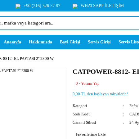
+90 (216) 526 57 87
WHATSAPP İLETİŞİM
Anasayfa
Hakkımızda
Bayi Girişi
Servis Girişi
Servis List
8812- EL PAFTASI 2'' 2300 W
CATPOWER-8812- EL 
0 - Yorum Yap
0,00 TL den başlayan taksitlerle!
Kategori
Pafta
Stok Kodu
CAT8
Garanti Süresi
24 A