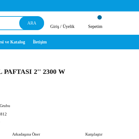
ARA
Giriş /
Üyelik
Sepetim
esi ve Katalog
İletişim
PAFTASI 2'' 2300 W
 Grubu
812
y
Arkadaşına Öner
Karşılaştır