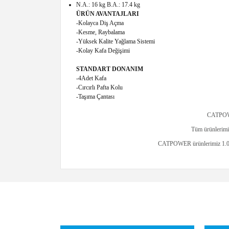
N.A.: 16 kg B.A.: 17.4 kg
ÜRÜN AVANTAJLARI
-Kolayca Diş Açma
-Kesme, Raybalama
-Yüksek Kalite Yağlama Sistemi
-Kolay Kafa Değişimi
STANDART DONANIM
-4Adet Kafa
-Cırcırlı Pafta Kolu
-Taşıma Çantası
CATPOWER
Tüm ürünlerimiz
CATPOWER ürünlerimiz 1.000m²
Bu ürünün fiyat bilgisi, resim, ürün açıklamalarında ve
Görüş ve önerileriniz için teşekkür ederiz.
Ürün resmi kalitesiz, bozuk veya görüntülenemiyor.