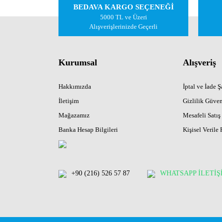
BEDAVA KARGO SEÇENEĞİ
Ürün açıklamasında eksik bilgiler bulunuyor.
5000 TL ve Üzeri
Ürün bilgilerinde hatalar bulunuyor.
Alışverişlerinizde Geçerli
Ürün fiyatı diğer sitelerden daha pahalı.
Bu ürüne benzer farklı alternatifler olmalı.
Kurumsal
Alışveriş
Hakkımızda
İptal ve İade Şa
İletişim
Gizlilik Güven
Mağazamız
Mesafeli Satış
Banka Hesap Bilgileri
Kişisel Verile 
+90 (216) 526 57 87
WHATSAPP İLETİŞ