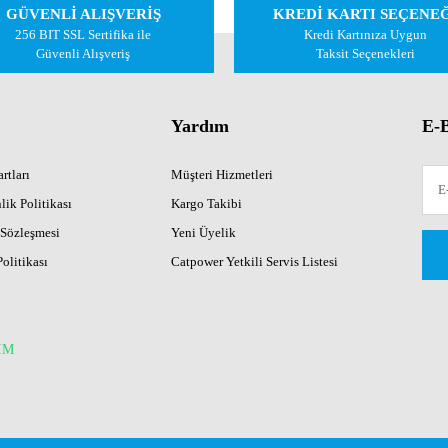
GÜVENLİ ALIŞVERİŞ
KREDİ KARTI SEÇENE
Yorum Yaz
256 BIT SSL Sertifika ile
Kredi Kartınıza Uygun
Güvenli Alışveriş
Taksit Seçenekleri
Yardım
E-B
rtları
Müşteri Hizmetleri
lik Politikası
Kargo Takibi
 Sözleşmesi
Yeni Üyelik
Gönder
Politikası
Catpower Yetkili Servis Listesi
İM