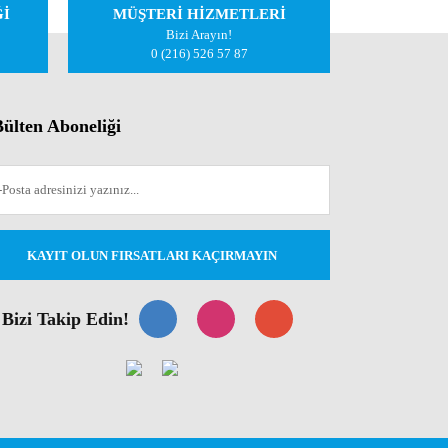
Ğİ
MÜŞTERİ HİZMETLERİ
Bizi Arayın!
0 (216) 526 57 87
ülten Aboneliği
KAYIT OLUN FIRSATLARI KAÇIRMAYIN
Bizi Takip Edin!