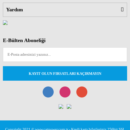
Yardım
E-Bülten Aboneliği
KAYIT OLUN FIRSATLARI KAÇIRMAYIN
Copyright 2021 © www.catpower.com.tr - Kredi kartı bilgileriniz 256bit SSL