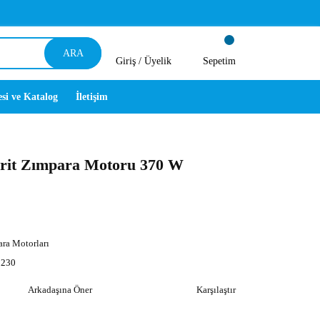
ARA
Giriş /
Üyelik
Sepetim
esi ve Katalog
İletişim
it Zımpara Motoru 370 W
ra Motorları
230
Arkadaşına Öner
Karşılaştır