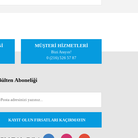
iletebilirsiniz.
Ğİ
MÜŞTERİ HİZMETLERİ
Bizi Arayın!
0 (216) 526 57 87
ülten Aboneliği
KAYIT OLUN FIRSATLARI KAÇIRMAYIN