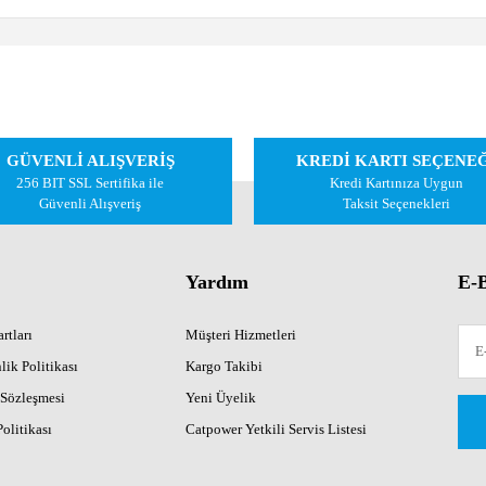
 diğer konularda yetersiz gördüğünüz noktaları öneri formunu kullanarak tarafımıza 
Bu ürüne ilk yorumu siz yapın!
GÜVENLİ ALIŞVERİŞ
KREDİ KARTI SEÇENE
Yorum Yaz
256 BIT SSL Sertifika ile
Kredi Kartınıza Uygun
Güvenli Alışveriş
Taksit Seçenekleri
Yardım
E-B
rtları
Müşteri Hizmetleri
lik Politikası
Kargo Takibi
 Sözleşmesi
Yeni Üyelik
Gönder
Politikası
Catpower Yetkili Servis Listesi