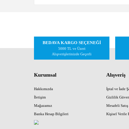
Bu ürünün fiyat bilgisi, resim, ürün açıklamalarında ve
Görüş ve önerileriniz için teşekkür ederiz.
Ürün resmi kalitesiz, bozuk veya görüntülenemiyor.
BEDAVA KARGO SEÇENEĞİ
Ürün açıklamasında eksik bilgiler bulunuyor.
5000 TL ve Üzeri
Ürün bilgilerinde hatalar bulunuyor.
Alışverişlerinizde Geçerli
Ürün fiyatı diğer sitelerden daha pahalı.
Bu ürüne benzer farklı alternatifler olmalı.
Kurumsal
Alışveriş
Hakkımızda
İptal ve İade Şa
İletişim
Gizlilik Güven
Mağazamız
Mesafeli Satış
Banka Hesap Bilgileri
Kişisel Verile 