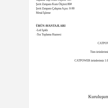
Şerit Zımpara Kum Ölçüsü:80#
Şerit Zımpara Çalışma Açısı: 0-90
Metal İşleme
ÜRÜN AVANTAJLARI
-Led Işıklı
-Toz Toplama Haznesi
CATPOWER
Tüm ürünlerimiz
CATPOWER ürünlerimiz 1.000m²
Kuruluşu