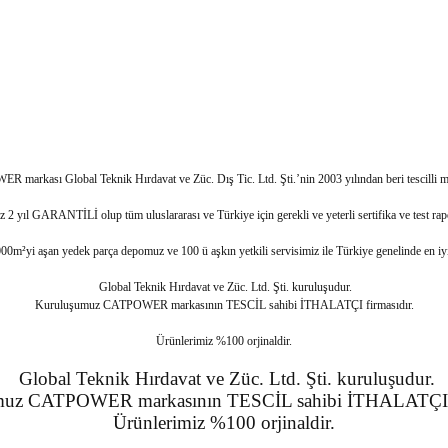
 markası Global Teknik Hırdavat ve Züc. Dış Tic. Ltd. Şti.’nin 2003 yılından beri tescilli ma
 2 yıl GARANTİLİ olup tüm uluslararası ve Türkiye için gerekli ve yeterli sertifika ve test rapor
yi aşan yedek parça depomuz ve 100 ü aşkın yetkili servisimiz ile Türkiye genelinde en iyi 
Global Teknik Hırdavat ve Züc. Ltd. Şti. kuruluşudur.
Kuruluşumuz CATPOWER markasının TESCİL sahibi İTHALATÇI firmasıdır.
Ürünlerimiz %100 orjinaldir.
Global Teknik Hırdavat ve Züc. Ltd. Şti. kuruluşudur.
muz CATPOWER markasının TESCİL sahibi İTHALATÇI fi
Ürünlerimiz %100 orjinaldir.