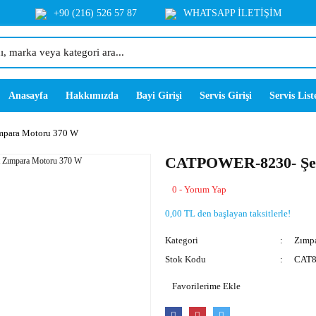
+90 (216) 526 57 87
WHATSAPP İLETİŞİM
Anasayfa
Hakkımızda
Bayi Girişi
Servis Girişi
Servis List
mpara Motoru 370 W
CATPOWER-8230- Şer
0 - Yorum Yap
0,00 TL den başlayan taksitlerle!
Kategori
Zımpa
Stok Kodu
CAT8