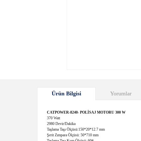
Ürün Bilgisi
Yorumlar
CATPOWER-8240- POLİSAJ MOTORU 300 W
370 Watt
2980 Devir/Dakika
Taşlama Taşı Ölçüsü:150*20*12.7 mm
Şerit Zımpara Ölçüsü: 50*710 mm
Taşlama Taşı Kum Ölçüsü: 60#