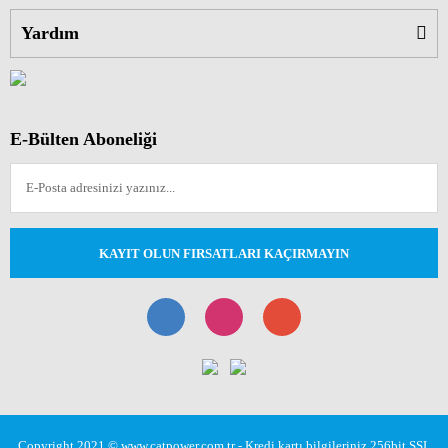
Yardım
E-Bülten Aboneliği
KAYIT OLUN FIRSATLARI KAÇIRMAYIN
Copyright 2021 © www.catpower.com.tr - Kredi kartı bilgileriniz 256bit SSL