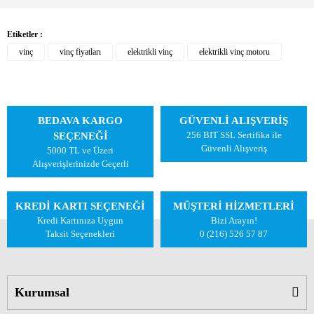
Etiketler :
vinç
vinç fiyatları
elektrikli vinç
elektrikli vinç motoru
BEDAVA KARGO
GÜVENLİ ALIŞVERİŞ
256 BIT SSL Sertifika ile
SEÇENEĞİ
Güvenli Alışveriş
5000 TL ve Üzeri
Alışverişlerinizde Geçerli
KREDİ KARTI SEÇENEĞİ
MÜŞTERİ HİZMETLERİ
Kredi Kartınıza Uygun
Bizi Arayın!
Taksit Seçenekleri
0 (216) 526 57 87
Kurumsal