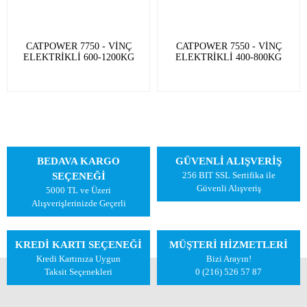
CATPOWER 7750 - VİNÇ
CATPOWER 7550 - VİNÇ
ELEKTRİKLİ 600-1200KG
ELEKTRİKLİ 400-800KG
BEDAVA KARGO
GÜVENLİ ALIŞVERİŞ
256 BIT SSL Sertifika ile
SEÇENEĞİ
Güvenli Alışveriş
5000 TL ve Üzeri
Alışverişlerinizde Geçerli
KREDİ KARTI SEÇENEĞİ
MÜŞTERİ HİZMETLERİ
Kredi Kartınıza Uygun
Bizi Arayın!
Taksit Seçenekleri
0 (216) 526 57 87