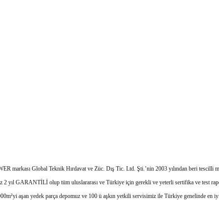
 markası Global Teknik Hırdavat ve Züc. Dış Tic. Ltd. Şti.’nin 2003 yılından beri tescilli ma
 2 yıl GARANTİLİ olup tüm uluslararası ve Türkiye için gerekli ve yeterli sertifika ve test rapor
yi aşan yedek parça depomuz ve 100 ü aşkın yetkili servisimiz ile Türkiye genelinde en iyi 