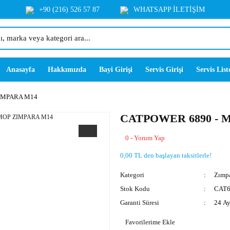
+90 (216) 526 57 87
WHATSAPP İLETİŞİM
Anasayfa
Hakkımızda
Bayi Girişi
Servis Girişi
Servis List
IMPARA M14
CATPOWER 6890 - 
Yeni
0 - Yorum Yap
0,00 TL den başlayan taksitlerle!
Kategori
Zımpa
Stok Kodu
CAT6
Garanti Süresi
24 A