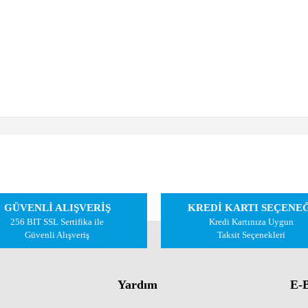
 diğer konularda yetersiz gördüğünüz noktaları öneri formunu kullanarak tarafımıza 
Bu ürüne ilk yorumu siz yapın!
GÜVENLİ ALIŞVERİŞ
KREDİ KARTI SEÇENE
Yorum Yaz
256 BIT SSL Sertifika ile
Kredi Kartınıza Uygun
Güvenli Alışveriş
Taksit Seçenekleri
Yardım
E-B