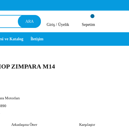
ARA
Giriş /
Üyelik
Sepetim
esi ve Katalog
İletişim
MOP ZIMPARA M14
ra Motorları
890
y
Arkadaşına Öner
Karşılaştır