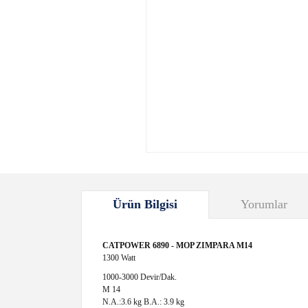
Ürün Bilgisi
Yorumlar
CATPOWER 6890 - MOP ZIMPARA M14
1300 Watt
1000-3000 Devir/Dak.
M 14
N.A.:3.6 kg B.A.: 3.9 kg