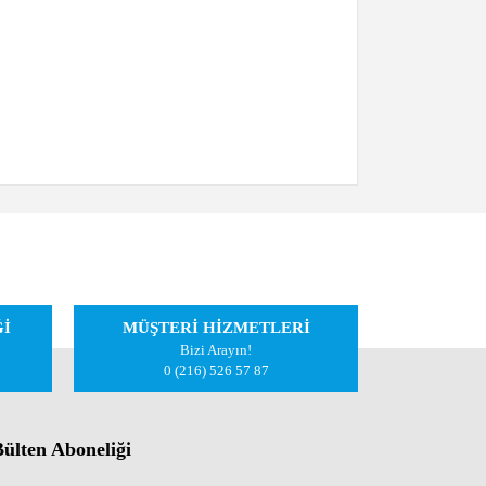
iletebilirsiniz.
Ğİ
MÜŞTERİ HİZMETLERİ
Bizi Arayın!
0 (216) 526 57 87
ülten Aboneliği