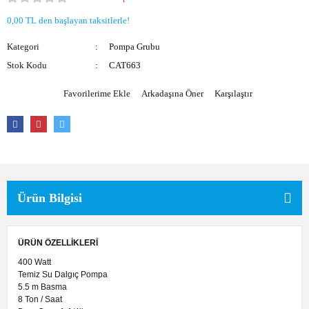
Akülü Üfleme
Elektrikli Tornavida
0,00 TL den başlayan taksitlerle!
Kategori
Formika Traşlama
Pompa Grubu
Stok Kodu
CAT663
Koyun Kırkma
Arkadaşına Öner
Karşılaştır
Somun Sıkma
İnvertörler
Ürün Bilgisi
ÜRÜN ÖZELLİKLERİ
400 Watt
Temiz Su Dalgıç Pompa
5.5 m Basma
8 Ton / Saat