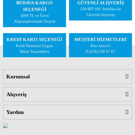
BEDAVA KARGO
GÜVENLİ ALIŞVERİŞ
256 BIT SSL Sertifika ile
SEÇENEĞİ
Güvenli Alışveriş
5000 TL ve Üzeri
Alışverişlerinizde Geçerli
KREDİ KARTI SEÇENEĞİ
MÜŞTERİ HİZMETLERİ
Kredi Kartınıza Uygun
Bizi Arayın!
Taksit Seçenekleri
0 (216) 526 57 87
Kurumsal
Alışveriş
Yardım