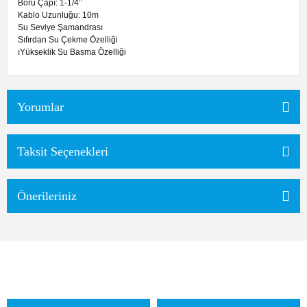
Boru Çapı: 1-1/4’’
Kablo Uzunluğu: 10m
Su Seviye Şamandrası
Sıfırdan Su Çekme Özelliği
ıYükseklik Su Basma Özelliği
Yorumlar
Taksit Seçenekleri
Önerileriniz