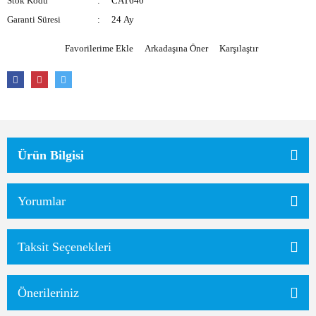
Stok Kodu
CAT640
Garanti Süresi
24 Ay
Arkadaşına Öner
Karşılaştır
Ürün Bilgisi
Yorumlar
Taksit Seçenekleri
Önerileriniz