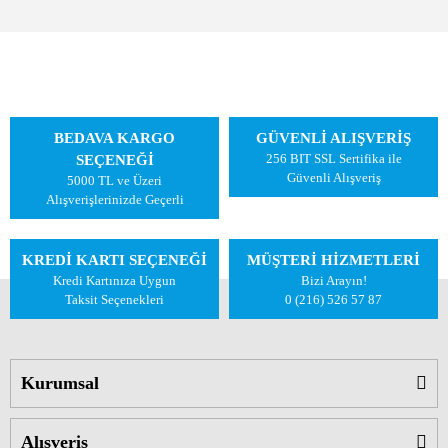
BEDAVA KARGO
GÜVENLİ ALIŞVERİŞ
256 BIT SSL Sertifika ile
SEÇENEĞİ
Güvenli Alışveriş
5000 TL ve Üzeri
Alışverişlerinizde Geçerli
KREDİ KARTI SEÇENEĞİ
MÜŞTERİ HİZMETLERİ
Kredi Kartınıza Uygun
Bizi Arayın!
Taksit Seçenekleri
0 (216) 526 57 87
Kurumsal
Alışveriş