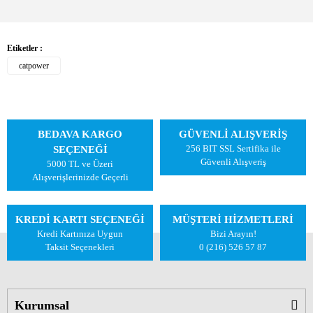
Etiketler :
catpower
BEDAVA KARGO
GÜVENLİ ALIŞVERİŞ
256 BIT SSL Sertifika ile
SEÇENEĞİ
Güvenli Alışveriş
5000 TL ve Üzeri
Alışverişlerinizde Geçerli
KREDİ KARTI SEÇENEĞİ
MÜŞTERİ HİZMETLERİ
Kredi Kartınıza Uygun
Bizi Arayın!
Taksit Seçenekleri
0 (216) 526 57 87
Kurumsal