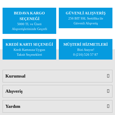
BEDAVA KARGO
GÜVENLİ ALIŞVERİŞ
256 BIT SSL Sertifika ile
SEÇENEĞİ
Güvenli Alışveriş
5000 TL ve Üzeri
Alışverişlerinizde Geçerli
KREDİ KARTI SEÇENEĞİ
MÜŞTERİ HİZMETLERİ
Kredi Kartınıza Uygun
Bizi Arayın!
Taksit Seçenekleri
0 (216) 526 57 87
Kurumsal
Alışveriş
Yardım