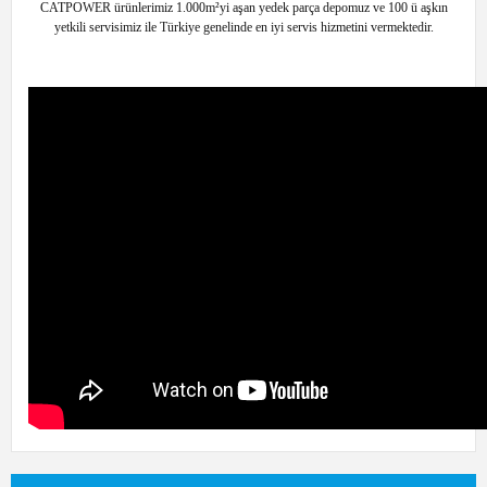
CATPOWER ürünlerimiz 1.000m²yi aşan yedek parça depomuz ve 100 ü aşkın
yetkili servisimiz ile Türkiye genelinde en iyi servis hizmetini vermektedir.