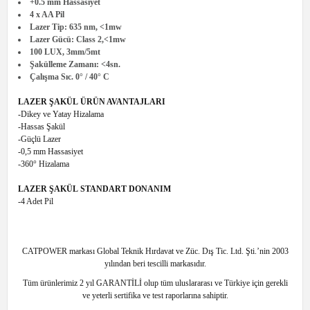
+0.5 mm Hassasiyet
4 x AA Pil
Lazer Tip: 635 nm, <1mw
Lazer Gücü: Class 2,<1mw
100 LUX, 3mm/5mt
Şakülleme Zamanı: <4sn.
Çalışma Sıc. 0° / 40° C
LAZER ŞAKÜL ÜRÜN AVANTAJLARI
-Dikey ve Yatay Hizalama
-Hassas Şakül
-Güçlü Lazer
-0,5 mm Hassasiyet
-360° Hizalama
LAZER ŞAKÜL STANDART DONANIM
-4 Adet Pil
CATPOWER markası Global Teknik Hırdavat ve Züc. Dış Tic. Ltd. Şti.’nin 2003
yılından beri tescilli markasıdır.
Tüm ürünlerimiz 2 yıl GARANTİLİ olup tüm uluslararası ve Türkiye için gerekli
ve yeterli sertifika ve test raporlarına sahiptir.