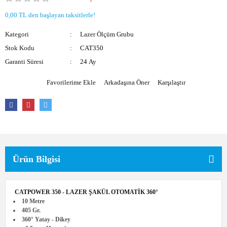
Akülü Üfleme
Elektrikli Tornavida
0,00 TL den başlayan taksitlerle!
Kategori
Formika Traşlama
Lazer Ölçüm Grubu
Stok Kodu
CAT350
Koyun Kırkma
Garanti Süresi
24 Ay
Somun Sıkma
Arkadaşına Öner
Karşılaştır
İnvertörler
Ürün Bilgisi
CATPOWER 350 - LAZER ŞAKÜL OTOMATİK 360°
10 Metre
405 Gr.
360° Yatay - Dikey