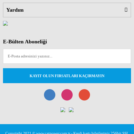
Yardım
E-Bülten Aboneliği
KAYIT OLUN FIRSATLARI KAÇIRMAYIN
Copyright 2021 © www.catpower.com.tr - Kredi kartı bilgileriniz 256bit SSL