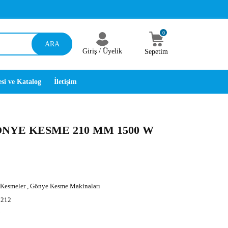
0
ARA
Giriş /
Üyelik
Sepetim
esi ve Katalog
İletişim
NYE KESME 210 MM 1500 W
 Kesmeler
,
Gönye Kesme Makinaları
212
y