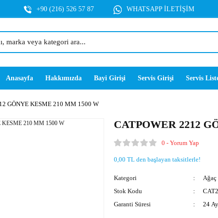
+90 (216) 526 57 87
WHATSAPP İLETİŞİM
Anasayfa
Hakkımızda
Bayi Girişi
Servis Girişi
Servis List
12 GÖNYE KESME 210 MM 1500 W
CATPOWER 2212 GÖ
0 - Yorum Yap
0,00 TL den başlayan taksitlerle!
Kategori
Ağaç
Stok Kodu
CAT2
Garanti Süresi
24 A