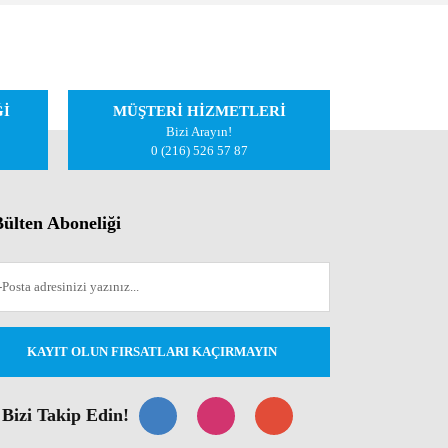
iletebilirsiniz.
Ğİ
MÜŞTERİ HİZMETLERİ
Bizi Arayın!
0 (216) 526 57 87
ülten Aboneliği
KAYIT OLUN FIRSATLARI KAÇIRMAYIN
Bizi Takip Edin!