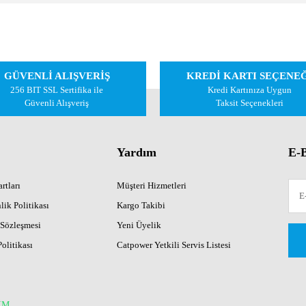
 diğer konularda yetersiz gördüğünüz noktaları öneri formunu kullanarak tarafımıza 
Bu ürüne ilk yorumu siz yapın!
GÜVENLİ ALIŞVERİŞ
KREDİ KARTI SEÇENE
Yorum Yaz
256 BIT SSL Sertifika ile
Kredi Kartınıza Uygun
Güvenli Alışveriş
Taksit Seçenekleri
Yardım
E-B
rtları
Müşteri Hizmetleri
lik Politikası
Kargo Takibi
 Sözleşmesi
Yeni Üyelik
Gönder
Politikası
Catpower Yetkili Servis Listesi
İM