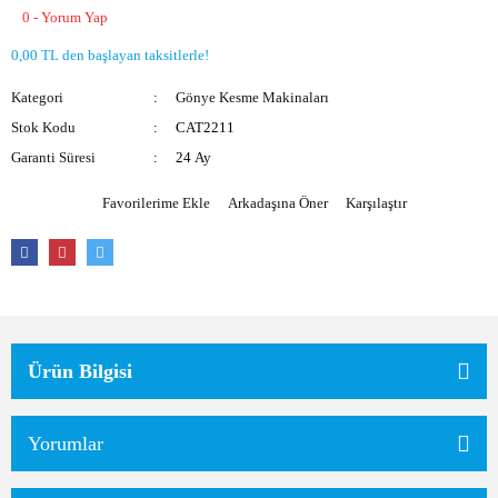
0 - Yorum Yap
Akülü Üfleme
Elektrikli Tornavida
0,00 TL den başlayan taksitlerle!
Formika Traşlama
Kategori
Gönye Kesme Makinaları
Koyun Kırkma
Stok Kodu
CAT2211
Garanti Süresi
24 Ay
Somun Sıkma
Arkadaşına Öner
Karşılaştır
İnvertörler
Ürün Bilgisi
Yorumlar